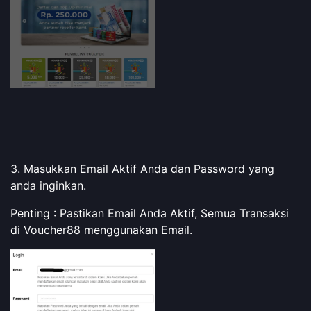
3. Masukkan Email Aktif Anda dan Password yang
anda inginkan.
Penting : Pastikan Email Anda Aktif, Semua Transaksi
di Voucher88 menggunakan Email.