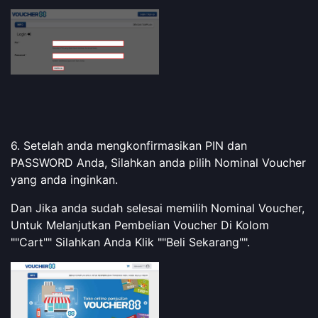
6. Setelah anda mengkonfirmasikan PIN dan
PASSWORD Anda, Silahkan anda pilih Nominal Voucher
yang anda inginkan.
Dan Jika anda sudah selesai memilih Nominal Voucher,
Untuk Melanjutkan Pembelian Voucher Di Kolom
""Cart"" Silahkan Anda Klik ""Beli Sekarang"".