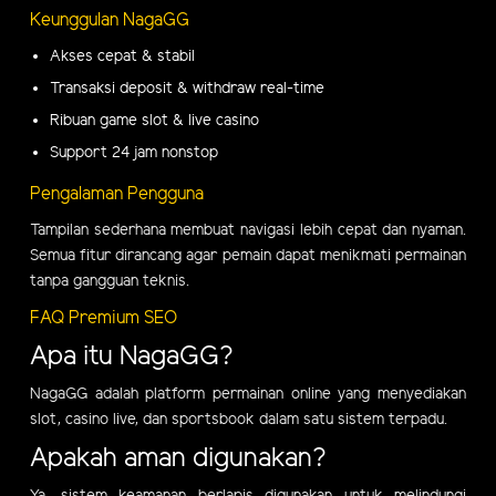
Keunggulan NagaGG
Akses cepat & stabil
Transaksi deposit & withdraw real-time
Ribuan game slot & live casino
Support 24 jam nonstop
Pengalaman Pengguna
Tampilan sederhana membuat navigasi lebih cepat dan nyaman.
Semua fitur dirancang agar pemain dapat menikmati permainan
tanpa gangguan teknis.
FAQ Premium SEO
Apa itu NagaGG?
NagaGG adalah platform permainan online yang menyediakan
slot, casino live, dan sportsbook dalam satu sistem terpadu.
Apakah aman digunakan?