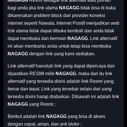
NAGAGG
Resmi sebagai link alternatif atau pilihan
bagi anda jika link utama
NAGAGG
tidak bisa di buka
dikarenakan problem block dari provider koneksi
internet seperti Nawala, Internet Positif menjadikan web
link utama tidak dapat dibuka kembali dan anda tidak
dapat membuka dan bermain
NAGAGG
. Link alternatif
ini akan membantu anda untuk tetap bisa membuka
NAGAGG
dengan link yang kami sediakan.
Link alternatif haruslah link yang dapat dipercaya dan
dipastikan RESMI milik
NAGAGG
, maka dari itu link
alternatif yang tersedia disini adalah link Resmi yang
benar dan tepat. Link yang tersebar selain dari yang
tersedia disini harap diabaikan. Dibawah ini adalah link
NAGAGG
yang Resmi :
Berikut adalah link
NAGAGG
yang bisa di akses
dengan cepat, aman, dan anti blokir :